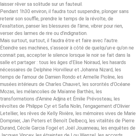
laisser rêver sa solitude sur un fauteuil.
Pendant 1h30 environ, il faudra tout suspendre, plonger sans
retenir son souffle, prendre le temps de la révolte, de
l’exaltation, panser les blessures de l’âme, vibrer pour rien,
verser des larmes de rire ou d’indignation.
Mais surtout, surtout, il faudra être et faire avec l’autre.
Éteindre ses machines, s’asseoir à côté de quelqu’un·e qu’on ne
connait pas, accepter le silence lorsque le noir se fait dans la
salle et partager : tous les âges d’Elise Noiraud, les hasards
nécessaires de Delphine Horvilleur et Johanna Nizard, les
temps de l’amour de Damien Rondo et Armelle Pioline, les
musées intérieurs de Charles Chauvet, les sororités d’Océane
Mozas, les mélancolies de Maïanne Barthès, les
transformations d’Amine Adjina et Émilie Prévosteau, les
révoltes de Philippe Cyr et Safia Nolin, l’engagement d’Olivier
Letellier, les rêves de Kelly Rivière, les mémoires vives de Marie
Dompnier, Jan Peters et Benoît Delbecq, les vitalités de Pierre
Durand, Cécile Garcia Fogel et Joël Jouanneau, les enquêtes de
Jacques Vincey, les étreintes de Lou Wenzel, les accords