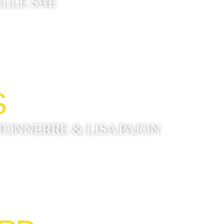
ELLE SAE
S
TONNERRE & LISA PAJON