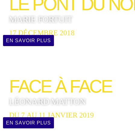
LE PONT DU N
MARIE FORTUIT
17 DÉCEMBRE 2018
EN SAVOIR PLUS
FACE À FACE
LÉONARD MATTON
DU 7 AU 11 JANVIER 2019
EN SAVOIR PLUS