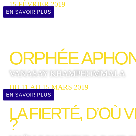
15 FÉVRIER 2019
EN SAVOIR PLUS
ORPHÉE APHO
VANASAY KHAMPHOMMALA
DU 11 AU 15 MARS 2019
EN SAVOIR PLUS
LA FIERTÉ, D’OÙ 
?