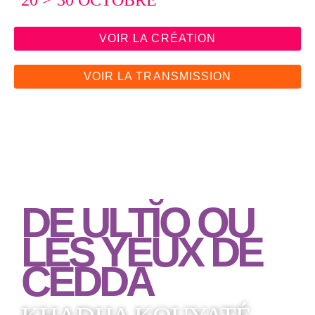
VOIR LA CRÉATION
VOIR LA TRANSMISSION
DE ULTĬO OU
LES YEUX DE
CEDDA