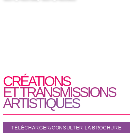
nuit(S)
C
R
É
A
T
I
O
N
S
E
T
T
R
A
N
S
M
I
S
S
I
O
N
S
A
R
T
I
S
T
I
Q
U
E
S
TÉLÉCHARGER/CONSULTER LA BROCHURE