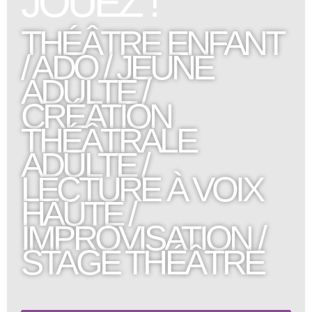
JOUEZ !
THÉÂTRE ENFANT
/ ADO / JEUNE
ADULTE /
CRÉATION
THÉÂTRALE
ADULTE /
LECTURE À VOIX
HAUTE /
IMPROVISATION /
STAGE THÉÂTRE