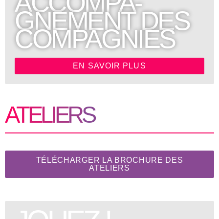
ACCOMPA-
GNEMENT DES
COMPAGNIES
EN SAVOIR PLUS
A
T
E
L
I
E
R
S
TÉLÉCHARGER LA BROCHURE DES
ATELIERS