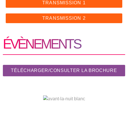
TRANSMISSION 1
TRANSMISSION 2
É
V
È
N
E
M
E
N
T
S
TÉLÉCHARGER/CONSULTER LA BROCHURE