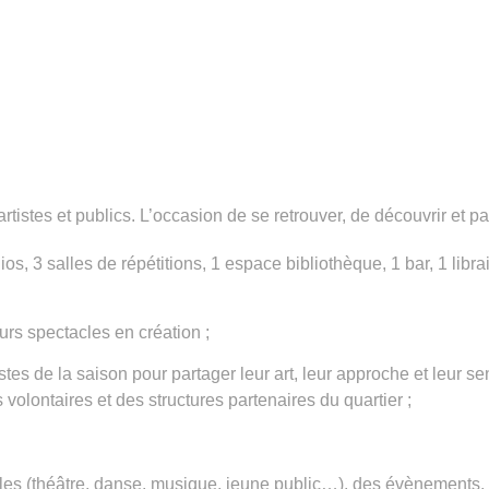
stes et publics. L’occasion de se retrouver, de découvrir et par
s, 3 salles de répétitions, 1 espace bibliothèque, 1 bar, 1 libr
urs spectacles en création ;
stes de la saison pour partager leur art, leur approche et leur sens
 volontaires et des structures partenaires du quartier ;
les (théâtre, danse, musique, jeune public…), des évènements, de