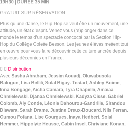
19H30 | DURÉE 35 MIN
GRATUIT SUR RÉSERVATION
Plus qu’une danse, le Hip-Hop se veut être un mouvement, une
attitude, un état d’esprit. Venez vous (re)plonger dans ce
monde le temps d’un spectacle concocté par la Section Hip-
Hop du Collège Colette Besson. Les jeunes élèves mettent tout
en œuvre pour vous faire découvrir cette culture ancrée depuis
plusieurs décennies en France.
Distribution
Avec
Sasha Abraham, Jessim Aouadj, Oluwabusola
Balogun, Lisa Bellili, Solal Bigay- Testart, Ashley Boime,
Inna Bongage, Aicha Camara, Tyra Chapelle, Amaiaa
Chmielewski, Djanaa Chmielewski, Kadyza Cisse, Gabriel
Colomb, Aly Conde, Léonie Dahourou-Gandrille, Sirandou
Diawara, Sarah Drame, Justine Dreux-Boucard, Nils Ferran,
Oumou Fofana, Lise Gourgues, Inaya Hedbert, Solal
Hemmer, Hippolyte Heusse, Gabin Insel, Chriviane Konan,