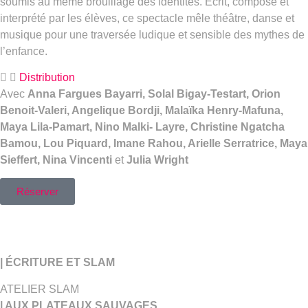
soumis au même brouillage des identités. Écrit, composé et
interprété par les élèves, ce spectacle mêle théâtre, danse et
musique pour une traversée ludique et sensible des mythes de
l’enfance.
Distribution
Avec
Anna Fargues Bayarri, Solal Bigay-Testart, Orion
Benoit-Valeri, Angelique Bordji, Malaïka Henry-Mafuna,
Maya Lila-Pamart, Nino Malki- Layre,
Christine Ngatcha
Bamou, Lou Piquard, Imane Rahou, Arielle Serratrice, Maya
Sieffert, Nina Vincenti
et
Julia Wright
Réserver
| ÉCRITURE ET SLAM
ATELIER SLAM
| AUX PLATEAUX SAUVAGES