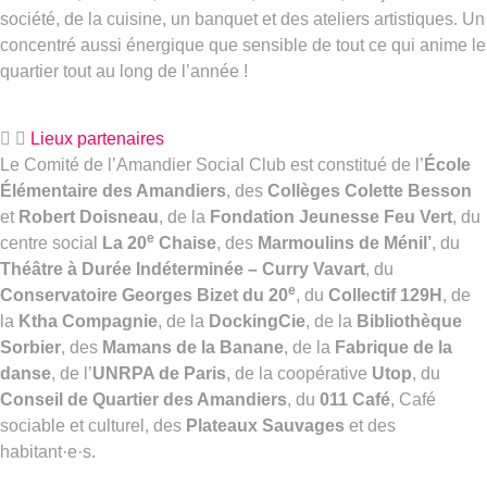
société, de la cuisine, un banquet et des ateliers artistiques. Un
concentré aussi énergique que sensible de tout ce qui anime le
quartier tout au long de l’année !
Lieux partenaires
Le Comité de l’Amandier Social Club est constitué de l’
École
Élémentaire des Amandiers
, des
Collèges Colette Besson
et
Robert Doisneau
, de la
Fondation Jeunesse Feu Vert
, du
e
centre social
La 20
Chaise
, des
Marmoulins de Ménil’
, du
Théâtre à Durée Indéterminée – Curry Vavart
, du
e
Conservatoire Georges Bizet du 20
, du
Collectif 129H
, de
la
Ktha Compagnie
, de la
DockingCie
, de la
Bibliothèque
Sorbier
, des
Mamans de la Banane
, de la
Fabrique de la
danse
, de l’
UNRPA de Paris
, de la coopérative
Utop
, du
Conseil de Quartier des Amandiers
, du
011 Café
, Café
sociable et culturel, des
Plateaux Sauvages
et des
habitant·e·s.