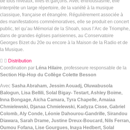
de tous niveaux, filles et garçons. Avec enthousiasme, elle
interprète un large répertoire, de la variété à la musique
classique, française et étrangère. Régulièrement associée à
des manifestations commémoratives, elle se produit en concert
public, tel qu’au Mémorial de la Shoah, sous l’Arc de Triomphe,
dans de grandes églises parisiennes, au Conservatoire
Georges Bizet du 20e ou encore à la Maison de la Radio et de
la Musique.
Distribution
Coordination par
Léna Hilaire
, professeure responsable de la
Section Hip-Hop du Collège Colette Besson
Avec
Sasha Abraham, Jessim Aouadj, Oluwabusola
Balogun, Lisa Bellili, Solal Bigay- Testart, Ashley Boime,
Inna Bongage, Aicha Camara, Tyra Chapelle, Amaiaa
Chmielewski, Djanaa Chmielewski, Kadyza Cisse, Gabriel
Colomb, Aly Conde, Léonie Dahourou-Gandrille, Sirandou
Diawara, Sarah Drame, Justine Dreux-Boucard, Nils Ferran,
Oumou Fofana, Lise Gourgues, Inaya Hedbert, Solal