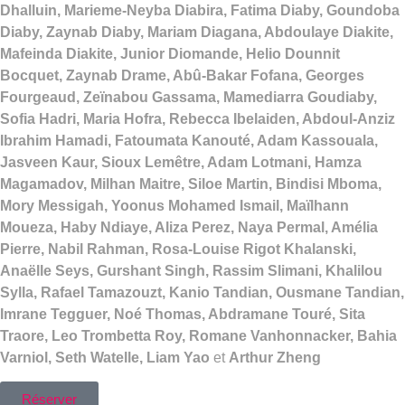
Dhalluin, Marieme-Neyba Diabira, Fatima Diaby, Goundoba
Diaby, Zaynab Diaby, Mariam Diagana, Abdoulaye Diakite,
Mafeinda Diakite, Junior Diomande, Helio Dounnit
Bocquet, Zaynab Drame, Abû-Bakar Fofana, Georges
Fourgeaud, Zeïnabou Gassama, Mamediarra Goudiaby,
Sofia Hadri, Maria Hofra, Rebecca Ibelaiden, Abdoul-Anziz
Ibrahim Hamadi, Fatoumata Kanouté, Adam Kassouala,
Jasveen Kaur, Sioux Lemêtre, Adam Lotmani, Hamza
Magamadov, Milhan Maitre, Siloe Martin, Bindisi Mboma,
Mory Messigah, Yoonus Mohamed Ismail, Maïlhann
Moueza, Haby Ndiaye, Aliza Perez, Naya Permal, Amélia
Pierre, Nabil Rahman, Rosa-Louise Rigot Khalanski,
Anaëlle Seys, Gurshant Singh, Rassim Slimani, Khalilou
Sylla, Rafael Tamazouzt, Kanio Tandian, Ousmane Tandian,
Imrane Tegguer, Noé Thomas, Abdramane Touré, Sita
Traore, Leo Trombetta Roy, Romane Vanhonnacker, Bahia
Varniol, Seth Watelle, Liam Yao
et
Arthur Zheng
Réserver