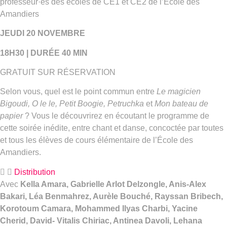
professeur·es des écoles de CE1 et CE2 de l’École des
Amandiers
JEUDI 20 NOVEMBRE
18H30 | DURÉE 40 MIN
GRATUIT SUR RÉSERVATION
Selon vous, quel est le point commun entre
Le magicien
Bigoudi, O le le, Petit Boogie, Petruchka
et
Mon bateau de
papier
? Vous le découvrirez en écoutant le programme de
cette soirée inédite, entre chant et danse, concoctée par toutes
et tous les élèves de cours élémentaire de l’École des
Amandiers.
Distribution
Avec
Kella Amara, Gabrielle Arlot Delzongle, Anis-Alex
Bakari, Léa Benmahrez, Aurèle Bouché, Rayssan Bribech,
Korotoum Camara, Mohammed Ilyas Charbi, Yacine
Cherid, David- Vitalis Chiriac, Antinea Davoli, Lehana