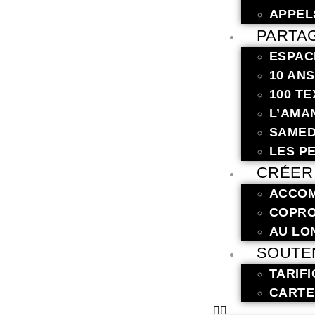
APPEL
PARTA
ESPAC
10 AN
100 T
L’AMA
SAMED
LES P
CRÉER
ACCOM
COPRO
AU LO
SOUTE
TARIF
CARTE