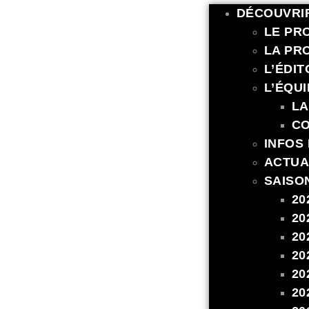
DÉCOUVRI
LE PR
LA PR
L’ÉDIT
L’ÉQUI
LA
C
INFOS
ACTUA
SAISO
20
20
20
20
20
20