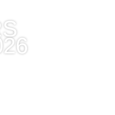
RS
026