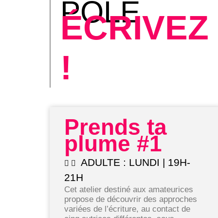
PÔLE
ÉCRIVEZ
!
Prends ta
plume #1
ADULTE : LUNDI | 19H-
21H
Cet atelier destiné aux amateurices
propose de découvrir des approches
variées de l’écriture, au contact de