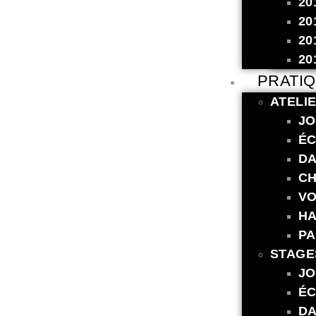
20
20
20
20
PRATI
ATELI
JO
ÉC
DA
CH
VO
HA
PA
STAGE
JO
ÉC
DA