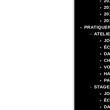
20
20
20
20
PRATIQUE
ATELI
JO
ÉC
DA
CH
VO
HA
PA
STAGE
JO
ÉC
DA