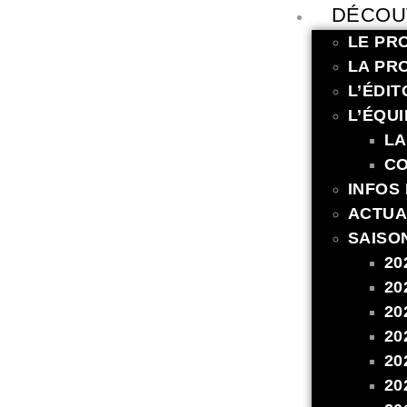
DÉCOU
LE PR
LA PR
L’ÉDIT
L’ÉQUI
LA
C
INFOS
ACTUA
SAISO
20
20
20
20
20
20