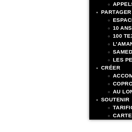
APPEL
PARTAGER
ESPAC
10 AN
100 T
L’AMA
SAMED
LES P
CRÉER
ACCOM
COPRO
AU LO
SOUTENIR
TARIF
CARTE