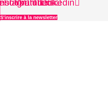
ebook
Instagram
Youtube
Tiktok
Linkedin
S'inscrire à la newsletter