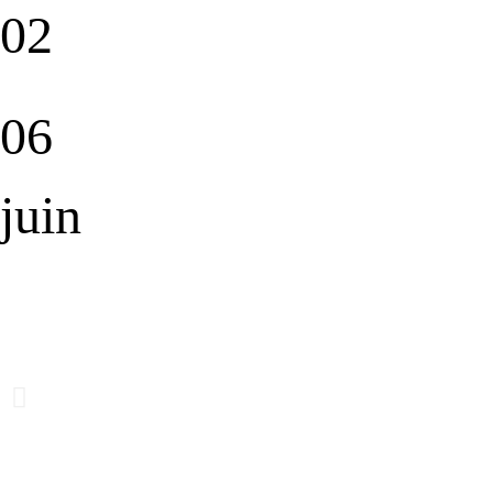
02
06
juin