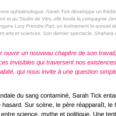
nne ophtalmologue, Sarah Tick développe un théâtre o
ent et au Studio de Vitry, elle fonde la compagnie Ji
Morgane Lory
Prendre Part
, un événement bi-annuel d
rent arts et sciences. Son dernier spectacle,
Shahara
a
r ouvrir un nouveau chapitre de son travail
es invisibles qui traversent nos existences. I
t habité, qui nous invite à une question sim
scandale du sang contaminé, Sarah Tick en
le hasard. Sur scène, le père réapparaît, l
 entre science, mythe et politique. Une te