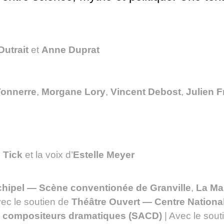
utrait
et
Anne Duprat
 Tonnerre
,
Morgane Lory
,
Vincent Debost
,
Julien 
 Tick
et la voix d’
Estelle Meyer
chipel — Scène conventionée de Granville
,
La Ma
vec le soutien de
Théâtre Ouvert — Centre Nation
et compositeurs dramatiques (SACD)
| Avec le sou