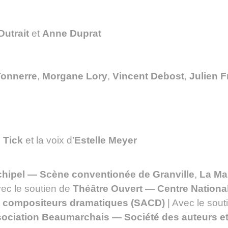
utrait
et
Anne Duprat
 Tonnerre
,
Morgane Lory
,
Vincent Debost
,
Julien 
 Tick
et la voix d’
Estelle Meyer
chipel — Scène conventionée de Granville
,
La Ma
vec le soutien de
Théâtre Ouvert — Centre Nation
et compositeurs dramatiques (SACD)
| Avec le sou
ociation Beaumarchais — Société des auteurs e