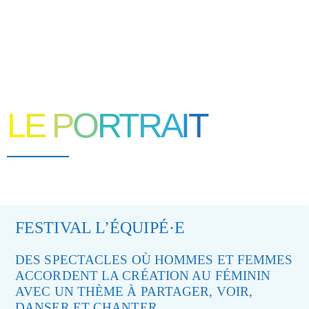
L
E
P
O
R
T
R
A
I
T
FESTIVAL L’ÉQUIPÉ·E
DES SPECTACLES OÙ HOMMES ET FEMMES
ACCORDENT LA CRÉATION AU FÉMININ
AVEC UN THÈME À PARTAGER, VOIR,
DANSER ET CHANTER…