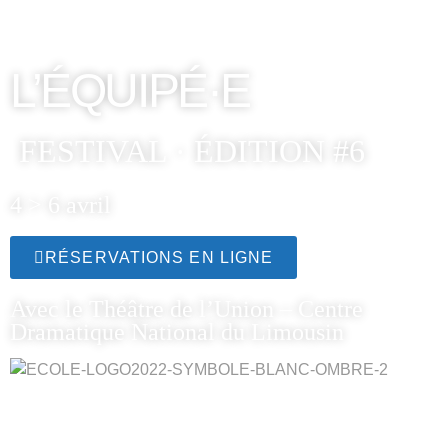
L’ÉQUIPÉ·E
FESTIVAL · ÉDITION #6
4 > 6 avril
RÉSERVATIONS EN LIGNE
Avec le Théâtre de l’Union – Centre
Dramatique National du Limousin