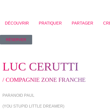
DÉCOUVRIR
PRATIQUER
PARTAGER
CR
RÉSERVER
L
U
C
C
E
R
U
T
T
I
/
C
O
M
P
A
G
N
I
E
Z
O
N
E
F
R
A
N
C
H
E
PARANOID PAUL
(YOU STUPID LITTLE DREAMER)