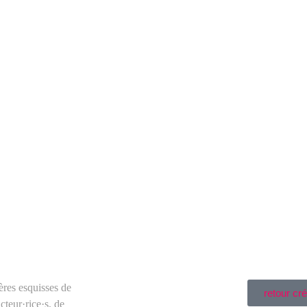
ères esquisses de
retour cr
cteur·rice·s, de