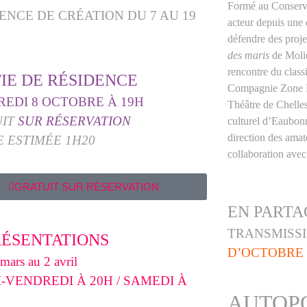
Formé au Conserva
ENCE DE CRÉATION DU 7 AU 19
acteur depuis une
défendre des proje
des maris
de Moliè
rencontre du class
IE DE RÉSIDENCE
Compagnie Zone Fra
EDI 8 OCTOBRE À 19H
Théâtre de Chelle
UIT
SUR RÉSERVATION
culturel d’Eaubonn
direction des amate
 ESTIMÉE 1H20
collaboration avec
GRATUIT SUR RÉSERVATION
EN PARTA
TRANSMISSI
RÉSENTATIONS
D’OCTOBRE 
ars au 2 avril
-VENDREDI À 20H /
SAMEDI À
AUTOP