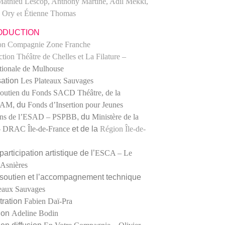
 Mathieu Lescop, Anthony Martine, Adil Mekki,
e Ory
Étienne Thomas
et
ODUCTION
on Compagnie Zone Franche
ction
Théâtre de Chelles
et
La Filature –
tionale de Mulhouse
sation
Les Plateaux Sauvages
soutien du
Fonds SACD Théâtre
, de la
DAM
, du
Fonds d’Insertion pour Jeunes
ens de l’ESAD – PSPBB
, du
Ministère de la
– DRAC Île-de-France
et de la
Région Île-de-
participation artistique de l’
ESCA – Le
’Asnières
 soutien et l’accompagnement technique
eaux Sauvages
tration
Fabien Daï-Pra
ion
Adeline Bodin