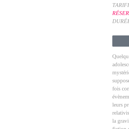
TARIF
RÉSER
DURÉE
Quelque
adolesc
mystéri
supposé
fois co
évèneme
leurs p
relativi
la gravi
fiction 