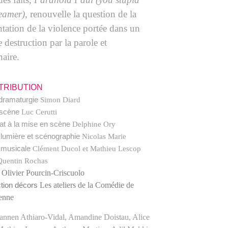
reamer)
, renouvelle la question de la
ntation de la violence portée dans un
e destruction par la parole et
naire.
TRIBUTION
 dramaturgie
Simon Diard
 scène
Luc Cerutti
at à la mise en scène
Delphine Ory
 lumière et scénographie
Nicolas Marie
 musicale
Clément Ducol
et
Mathieu Lescop
uentin Rochas
Olivier Pourcin-Criscuolo
e
Les ateliers de la Comédie de
tion décors
ienne
annen Athiaro-Vidal, Amandine Doistau, Alice