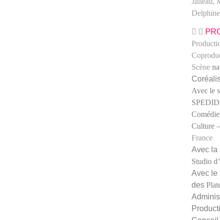
Jalleau,
Delphin
PR
Producti
Coprodu
Scène
na
Coréali
Avec le 
SPEDI
Comédi
Culture 
France
Avec la 
Studio d
Avec le
des
Plat
Adminis
Product