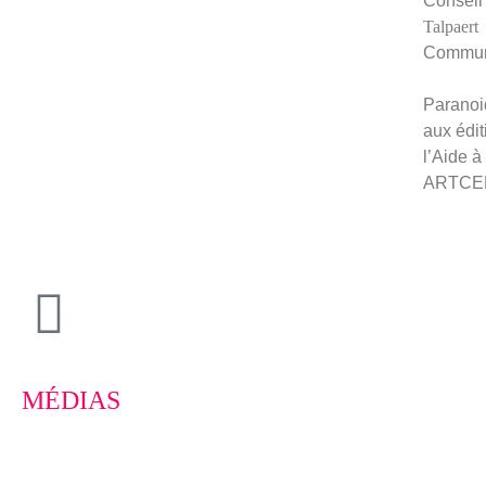
Conseil 
Talpaert
Commun
Paranoid
aux édit
l’Aide à
ARTCE
MÉDIAS