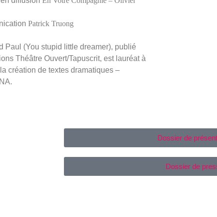
en diffusion
En Votre Compagnie – Olivier
ication
Patrick Truong
 Paul (You stupid little dreamer)
, publié
ions Théâtre Ouvert/Tapuscrit, est lauréat à
 la création de textes dramatiques –
NA.
Dossier de présent
Dossier de pres