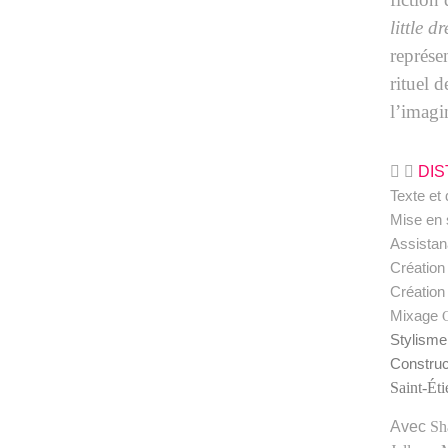
little d
représe
rituel d
l’imagi
DIS
Texte et
Mise en
Assistan
Création
Création
Mixage
Q
Stylism
Construc
Saint-Ét
Avec
Sh