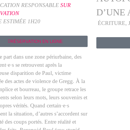
ICATION RESPONSABLE
SUR
D’UNE
VATION
 ESTIMÉE 1H20
ÉCRITURE, 
RÉSERVATION EN LIGNE
 part dans une zone périurbaine, des
ent·e·s se retrouvent après la
euse disparition de Paul, victime
e des actes de violence de Gregg. À la
mplice et bourreau, le groupe retrace les
nts selon leurs mots, leurs souvenirs et
ropres vérités. Quand certain·e·s
sent la situation, d’autres s’accordent sur
té des coups portés. Entre réalité et
des faits,
Paranoid Paul (you stupid