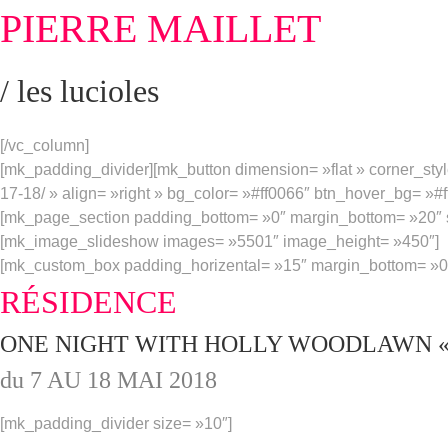
PIERRE MAILLET
/ les lucioles
[/vc_column]
[mk_padding_divider][mk_button dimension= »flat » corner_styl
17-18/ » align= »right » bg_color= »#ff0066″ btn_hover_bg= »
[mk_page_section padding_bottom= »0″ margin_bottom= »20″ s
[mk_image_slideshow images= »5501″ image_height= »450″]
[mk_custom_box padding_horizental= »15″ margin_bottom= »0″
RÉSIDENCE
ONE NIGHT WITH HOLLY WOODLAWN « A
du 7 AU 18 MAI 2018
[mk_padding_divider size= »10″]