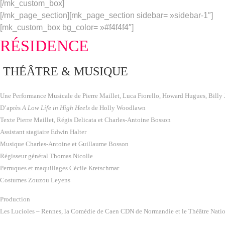
[/mk_custom_box]
[/mk_page_section][mk_page_section sidebar= »sidebar-1″]
[mk_custom_box bg_color= »#f4f4f4″]
RÉSIDENCE
THÉÂTRE & MUSIQUE
Une Performance Musicale de
Pierre Maillet, Luca Fiorello, Howard Hugues, Billy 
D’après
A Low Life in High Heels
de
Holly Woodlawn
Texte
Pierre Maillet
,
Régis Delicata
et
Charles-Antoine Bosson
Assistant stagiaire
Edwin Halter
Musique
Charles-Antoine
et
Guillaume Bosson
Régisseur général
Thomas Nicolle
Perruques et maquillages
Cécile Kretschmar
Costumes
Zouzou Leyens
Production
Les Lucioles – Rennes, la Comédie de Caen CDN de Normandie et le Théâtre Nati