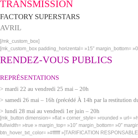
TRANSMISSION
FACTORY SUPERSTARS
AVRIL
[/mk_custom_box]
[mk_custom_box padding_horizental= »15″ margin_bottom= »0″
RENDEZ-VOUS PUBLICS
REPRÉSENTATIONS
> mardi 22 au vendredi 25 mai – 20h
> samedi 26 mai – 16h (précédé À 14h par la restitution d
> lundi 28 mai au vendredi 1er juin – 20h
[mk_button dimension= »flat » corner_style= »rounded » url= »htt
fullwidth= »true » margin_top= »10″ margin_bottom= »0″ marg
btn_hover_txt_color= »#ffffff »]TARIFICATION RESPONSABLE[