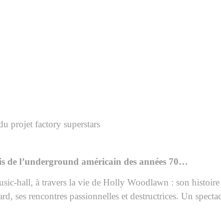
du projet factory superstars
stis de l’underground américain des années 70…
usic-hall, à travers la vie de Holly Woodlawn : son histoire
sard,
ses rencontres passionnelles et destructrices. Un spect