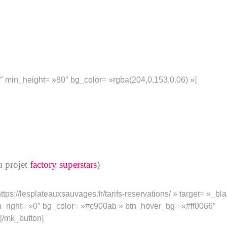
 min_height= »80″ bg_color= »rgba(204,0,153,0.06) »]
u projet
factory superstars
)
ps://lesplateauxsauvages.fr/tarifs-reservations/ » target= »_bla
in_right= »0″ bg_color= »#c900ab » btn_hover_bg= »#ff0066″
/mk_button]