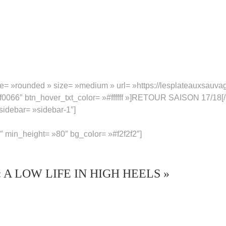
e= »rounded » size= »medium » url= »https://lesplateauxsauvag
#ff0066″ btn_hover_txt_color= »#ffffff »]RETOUR SAISON 17/18[
idebar= »sidebar-1″]
 min_height= »80″ bg_color= »#f2f2f2″]
 LOW LIFE IN HIGH HEELS »