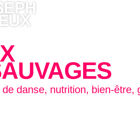
SEPH
IEUX
UX
SAUVAGES
s de danse, nutrition, bien-être