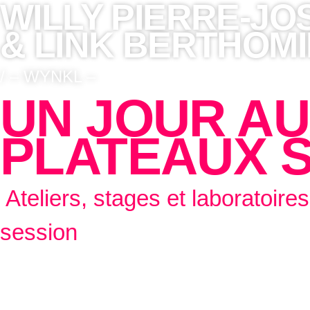
WILLY PIERRE-JO
& LINK BERTHOM
/ – WYNKL –
UN JOUR A
PLATEAUX 
Ateliers, stages et laboratoire
session
RÉSIDENCE DU 26 au 28 janvier