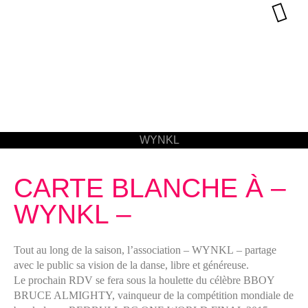
CARTE BLANCHE À –
WYNKL –
Tout au long de la saison, l’association
– WYNKL –
partage
avec le public sa vision de la danse, libre et généreuse.
Le prochain RDV se fera sous la houlette du célèbre
BBOY
BRUCE ALMIGHTY, vainqueur de la compétition mondiale de