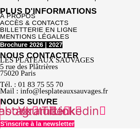
PLUS D'INFORMATIONS
À PROPOS
ACCÈS & CONTACTS
BILLETTERIE EN LIGNE
MENTIONS LÉGALES
Brochure 2026 | 2027
NOUS CONTACTER
LES PLATEAUX SAUVAGES
5 rue des Plâtrières
75020 Paris
Tél. : 01 83 75 55 70
Mail : info@lesplateauxsauvages.fr
NOUS SUIVRE
ebook
Instagram
Youtube
Tiktok
Linkedin
S'inscrire à la newsletter