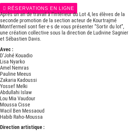
RÉSERVATIONS EN LIGNE
Après un an de travail à l’intérieur du Lot 4, les élèves de la
seconde promotion de la section acteur de Kourtrajmé
Montfermeil sont fier·e·s de vous présenter “Sortir du lot”,
une création collective sous la direction de Ludivine Sagnier
et Sébastien Davis.
Avec :
D’Johé Kouadio
Lisa Nyarko
Amel Nemras
Pauline Meeus
Zakaria Kadoussi
Yossef Melki
Abdullahi Islaw
Lou Mia Vaudour
Moussa Cisse
Wacil Ben Messaoud
Habib Raho-Moussa
Direction artistique :