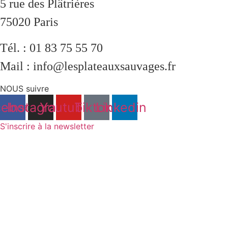
5 rue des Plâtrières
75020 Paris
Tél. : 01 83 75 55 70
Mail : info@lesplateauxsauvages.fr
NOUS suivre
cebook
Instagram
Youtube
Tiktok
Linkedin
S'inscrire à la newsletter