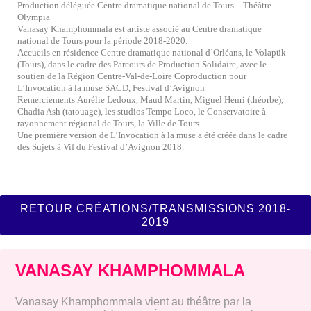
Production déléguée
Centre dramatique national de Tours – Théâtre
Olympia
Vanasay Khamphommala est artiste associé au
Centre dramatique
national de Tours
pour la période 2018-2020.
Accueils en résidence
Centre dramatique national d’Orléans
, le
Volapük
(Tours), dans le cadre des Parcours de Production Solidaire, avec le
soutien de la
Région Centre-Val-de-Loire
Coproduction pour
L’Invocation à la muse
SACD, Festival d’Avignon
Remerciements
Aurélie Ledoux,
Maud Martin, Miguel Henri
(théorbe),
Chadia Ash
(tatouage), les studios
Tempo Loco
, le
Conservatoire à
rayonnement régional de Tours,
la
Ville de Tours
Une première version de L’Invocation à la muse a été créée dans le cadre
des Sujets à Vif du
Festival d’Avignon
2018.
RETOUR CRÉATIONS/TRANSMISSIONS 2018-
2019
VANASAY KHAMPHOMMALA
Vanasay Khamphommala vient au théâtre par la