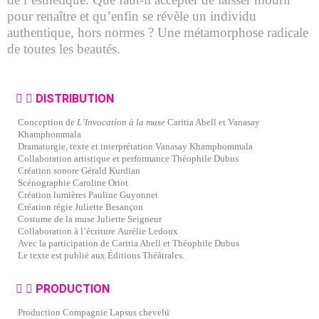
pour renaître et qu’enfin se révèle un individu
authentique, hors normes ? Une métamorphose radicale
de toutes les beautés.
DISTRIBUTION
Conception de
L’Invocation à la muse
Caritia Abell
et
Vanasay
Khamphommala
Dramaturgie, texte et interprétation
Vanasay Khamphommala
Collaboration artistique et performance
Théophile Dubus
Création sonore
Gérald Kurdian
Scénographie
Caroline Oriot
Création lumières
Pauline Guyonnet
Création régie
Juliette Besançon
Costume de la muse
Juliette Seigneur
Collaboration à l’écriture
Aurélie Ledoux
Avec la participation de
Caritia Abell
et
Théophile Dubus
Le texte est publié aux Éditions Théâtrales.
PRODUCTION
Production Compagnie Lapsus chevelü