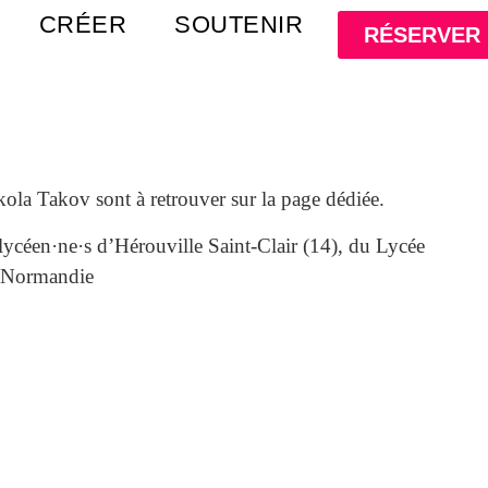
CRÉER
SOUTENIR
RÉSERVER
kola Takov sont à retrouver sur la page dédiée.
lycéen·ne·s d’Hérouville Saint-Clair (14), du Lycée
e Normandie
Toute l'actualité