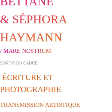
B
E
TT
A
N
E
&
S
É
P
H
O
R
A
H
A
Y
M
A
N
N
/
M
A
R
E
N
O
S
T
R
U
M
SORTIR DU CADRE
ÉCRITURE ET
PHOTOGRAPHIE
TRANSMISSION ARTISTIQUE