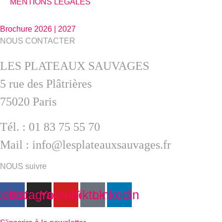
MENTIONS LÉGALES
Brochure 2026 | 2027
NOUS CONTACTER
LES PLATEAUX SAUVAGES
5 rue des Plâtrières
75020 Paris
Tél. : 01 83 75 55 70
Mail : info@lesplateauxsauvages.fr
NOUS suivre
cebook
Instagram
Youtube
Tiktok
Linkedin